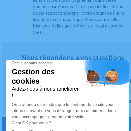
douloureuse épreuve. Un ps particulier : si vous
souhaitez accompagner votre défunt de fleurs,
ils ont de très magnifiques fleurs artificielles
bien plus belles que le fleuriste local à Lormes
(58) ....
Nous répondons à vos questions
À quel moment faut-il contacter l'a
Procéder à la préparation d'
Quelles sont les démarches administr
finaliser un devis