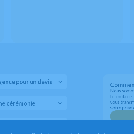
gence pour un devis
Comment 
Nous sommes
formulaire 
vous transme
une cérémonie
votre prise 
atives avant de