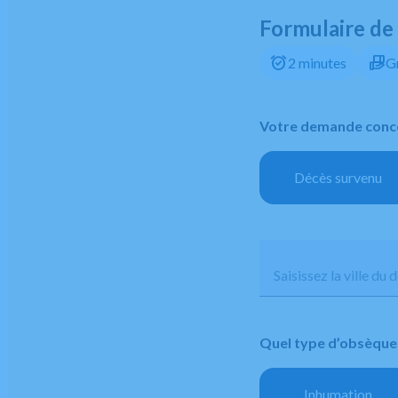
Formulaire de
alarm_on
hand_package
2 minutes
G
Votre demande conce
Décès survenu
Saisissez la ville du 
Quel type d’obsèque
Inhumation