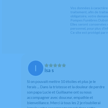
Vos données à caractère 
traitement, afin de trai
obligatoire, votre deman
Pompes Funèbres Dubois, 
Elles seront conservées 
personnel, pour plus d’in
Ce site est protégé pa
Isa s
Si on pouvait mettre 10 étoiles et plus je le
ferais ... Dans la tristesse et la douleur de perdre
son papa Lucie et Guillaume ont su nous
accompagner avec douceur, empathie et
bienveillance. Merci à tous les 2 je n'oublierai
jamais votre accompagnement dans cette