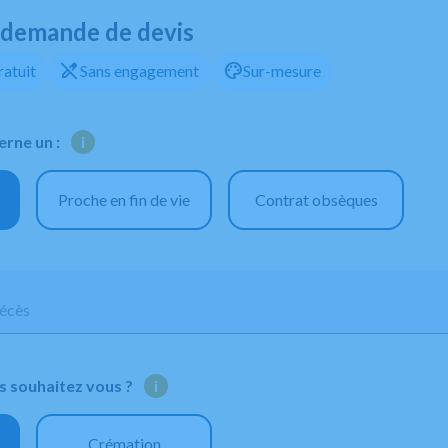
 demande de devis
edit_off
palette
ratuit
Sans engagement
Sur-mesure
rne un :
i
Proche en fin de vie
Contrat obsèques
décès
s souhaitez vous ?
i
Crémation