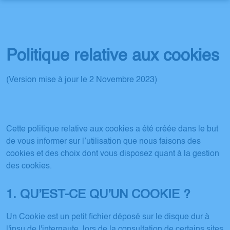
NOTRE ENTREPRISE
NOS AGENCES
NOTRE HISTOIRE
Politique relative aux cookies
MAISONS FUNÉRAIRES
AVALLON
NOTRE ÉQUIPE
(Version mise à jour le 2 Novembre 2023)
NOS SERVICES
AVALLON
LORMES
ARTICLES FUNÉRAIRES
BOUTIQUE EN LIGNE
ORGANISER DES OBSÈQUES
LORMES
ESPACES HOMMAGES
Cette politique relative aux cookies a été créée dans le but
CONTRATS OBSÈQUES
de vous informer sur l’utilisation que nous faisons des
ESPACE FAMILLE
cookies et des choix dont vous disposez quant à la gestion
CÉRÉMONIE CIVILE
des cookies.
SERVICES AUX FAMILLES
1. QU’EST-CE QU’UN COOKIE ?
Un Cookie est un petit fichier déposé sur le disque dur à
l'insu de l'internaute, lors de la consultation de certains sites