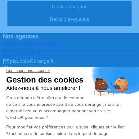
Devis obsèques
Devis prévoyance
Nos agences
Pompes Funèbres Dubois
03 86 27 91 97
pfdubois@orange.fr
16 Route de Clamecy - 58140 - Lormes
4.9/5 - 7 avis
Pompes Funèbres Dubois
03 86 52 86 04
pfdubois@orange.fr
24 Route de Sauvigny - 89200 - Avallon
5/5 - 226 avis
Nos réseaux sociaux