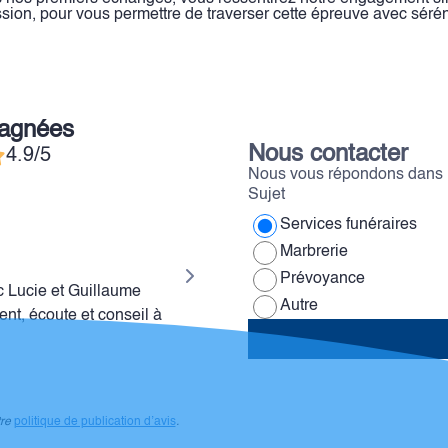
on, pour vous permettre de traverser cette épreuve avec séréni
pagnées
Nous contacter
4.9/5
Nous vous répondons dans l
Sujet
Services funéraires
Estelle D
Marbrerie
Prévoyance
 Lucie et Guillaume
Je suis très satisfaite de leur acc
Autre
nt, écoute et conseil à
difficile.
tre
politique de publication d’avis
.