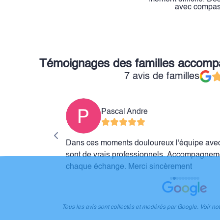
avec compassi
Témoignages des familles accom
7 avis de familles
Pascal Andre
Dans ces moments douloureux l'équipe avec
e ont su nous
sont de vrais professionnels. Accompagneme
ce. Merci à tous
chaque échange. Merci sincèrement
ans cette
magnifiques
Tous les avis sont collectés et modérés par Google. Voir no
ocal à Lormes (58)