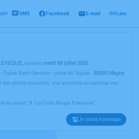
SMS
Facebook
E-mail
Lien
ager
 LEVEQUE,
survenu
mardi 08 juillet 2025
.
: Église Saint Germain - place de l'église -
89200 Magny
.
er des photos souvenirs, une anecdote ou exprimer vos
ntre le cancer" & "La Croix Rouge Française".
Je rends hommage