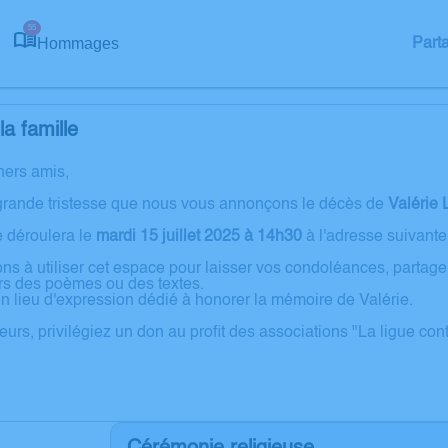
55
Hommages
Part
a famille
hers amis,
grande tristesse que nous vous annonçons le décès de
Valérie
 déroulera le
mardi 15 juillet 2025 à 14h30
à l'adresse suivante 
ons à utiliser cet espace pour laisser vos condoléances, partag
rs des poèmes ou des textes.
un lieu d'expression dédié à honorer la mémoire de Valérie.
leurs, privilégiez un don au profit des associations "La ligue co