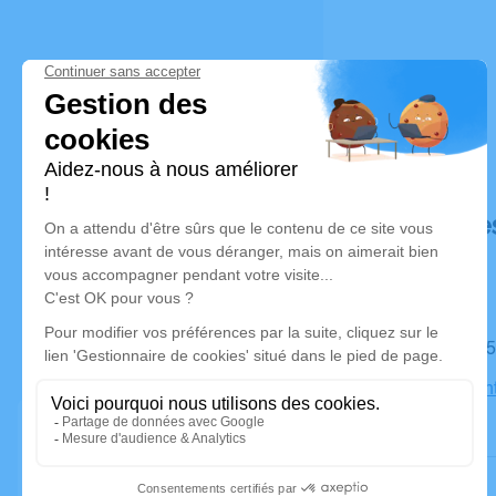
Déroulé de
Le mardi 1
Église Sain