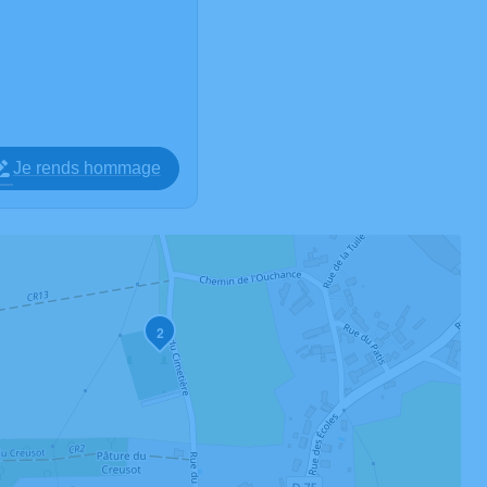
Je rends hommage
2