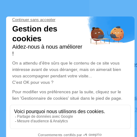
Déroulé de
Le vendred
Cimetière, 