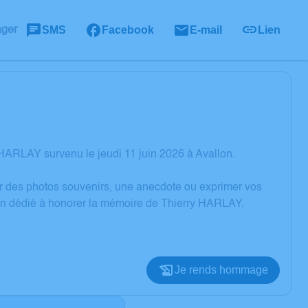
SMS
Facebook
E-mail
Lien
ager
HARLAY survenu le jeudi 11 juin 2026 à Avallon.
er des photos souvenirs, une anecdote ou exprimer vos
ion dédié à honorer la mémoire de Thierry HARLAY.
Je rends hommage