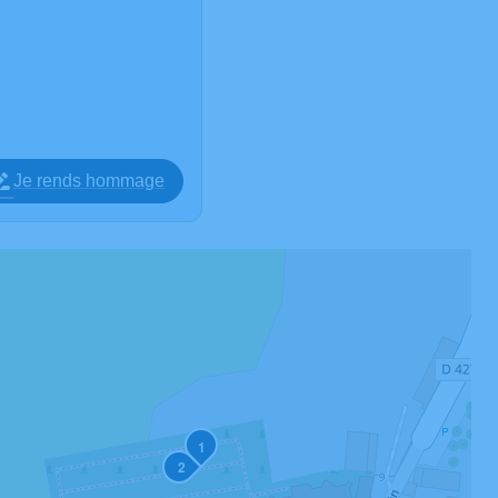
Je rends hommage
1
2