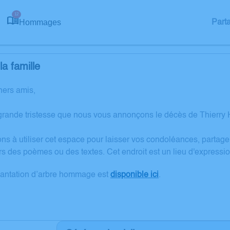
12
Hommages
Part
a famille
hers amis,
grande tristesse que nous vous annonçons le décès de Thierry 
ons à utiliser cet espace pour laisser vos condoléances, partag
rs des poèmes ou des textes. Cet endroit est un lieu d'express
lantation d’arbre hommage est
disponible ici
.