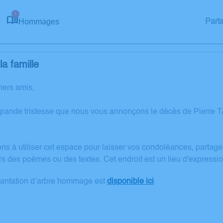
1
Hommages
Part
a famille
hers amis,
grande tristesse que nous vous annonçons le décès de Pierre T
ons à utiliser cet espace pour laisser vos condoléances, partag
rs des poèmes ou des textes. Cet endroit est un lieu d'express
lantation d’arbre hommage est
disponible ici
.