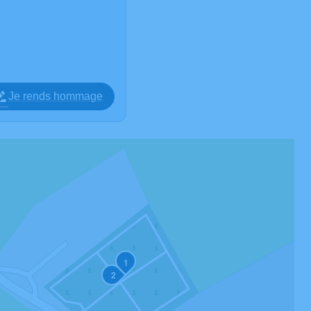
Je rends hommage
1
2