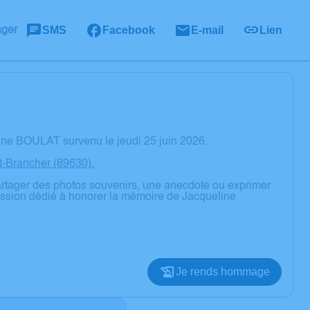
SMS
Facebook
E-mail
Lien
ager
ine BOULAT survenu le jeudi 25 juin 2026.
nt-Brancher (89630).
partager des photos souvenirs, une anecdote ou exprimer
ression dédié à honorer la mémoire de Jacqueline
Je rends hommage