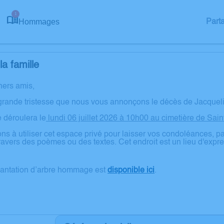
1
Hommages
Part
a famille
hers amis,
grande tristesse que nous vous annonçons le décès de Jacquel
 déroulera le
lundi 06 juillet 2026 à 10h00 au cimetière de Sai
ns à utiliser cet espace privé pour laisser vos condoléances, 
ravers des poèmes ou des textes. Cet endroit est un lieu d'exp
lantation d’arbre hommage est
disponible ici
.