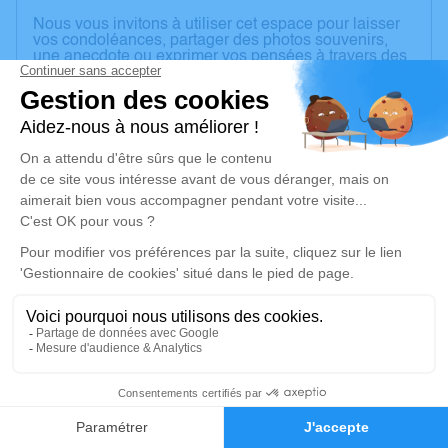
Nous vous invitons à utiliser cet espace pour laisser
vos condoléances, partager des photos souvenirs,
une anecdote ou exprimer vos pensées à travers des
poèmes ou des textes. Cet endroit est un lieu
d'expression dédié à honorer la mémoire d’Hervé
BONIN.
Un service de plantation d’arbre hommage est
disponible ici
.
Je rends hommage
Cérémonie civile
samedi 23 mai 2026 à 15h00
Cimetière d'Avallon
Chemin de Thory
89200 Avallon
5
Faire-part
Hommages
Je rends hommage