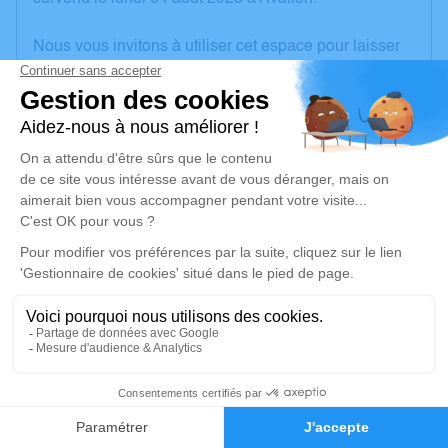
Nous vous invitons à utiliser cet espace pour laisser
vos condoléances, partager des photos souvenirs,
une anecdote ou exprimer vos pensées à travers des
poèmes ou des textes. Cet endroit est un lieu
d'expression dédié à honorer la mémoire de
Bernadette LAIRAUDAT.
Un service de plantation d’arbre hommage est
disponible ici
.
Je rends hommage
Cérémonie religieuse
samedi 09 août 2025 à 15h00
1
Eglise Notre-Dame d'Etaule
Rue Romaine, Vassy
Faire-part
Hommages
89200 Etaule