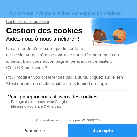
Nous vous invitons à utiliser cet espace pour laisser
vos condoléances, partager des photos souvenirs,
une anecdote ou exprimer vos pensées à travers des
poèmes ou des textes. Cet endroit est un lieu
d'expression dédié à honorer la mémoire
d’Alexandrine BROGNA.
Un service de plantation d’arbre hommage est
disponible ici
.
Je rends hommage
Cérémonie religieuse
lundi 30 mars 2026 à 14h30
2
Église Saint Martin d'Avallon
89200 Avallon
Faire-part
Hommages